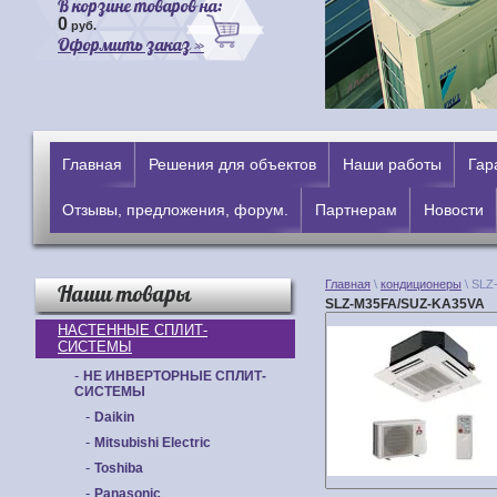
В корзине товаров на:
0
руб.
Оформить заказ »
Главная
Решения для объектов
Наши работы
Гар
Отзывы, предложения, форум.
Партнерам
Новости
Главная
\
кондиционеры
\ SLZ
Наши товары
SLZ-M35FA/SUZ-KA35VA
НАСТЕННЫЕ СПЛИТ-
СИСТЕМЫ
-
НЕ ИНВЕРТОРНЫЕ СПЛИТ-
СИСТЕМЫ
-
Daikin
-
Mitsubishi Electric
-
Toshiba
-
Panasonic