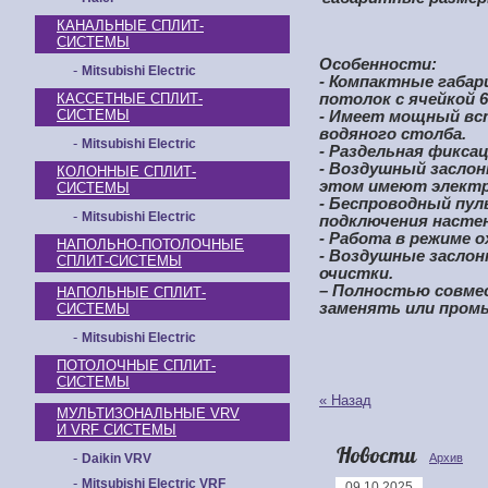
КАНАЛЬНЫЕ СПЛИТ-
СИСТЕМЫ
Особенности:
-
Mitsubishi Electric
- Компактные габар
КАССЕТНЫЕ СПЛИТ-
потолок с ячейкой 
СИСТЕМЫ
- Имеет мощный вс
водяного столба.
-
Mitsubishi Electric
- Раздельная фикса
- Воздушный заслон
КОЛОННЫЕ СПЛИТ-
этом имеют электр
СИСТЕМЫ
- Беспроводный пул
-
Mitsubishi Electric
подключения настен
- Работа в режиме о
НАПОЛЬНО-ПОТОЛОЧНЫЕ
- Воздушные заслон
СПЛИТ-СИСТЕМЫ
очистки.
– Полностью совме
НАПОЛЬНЫЕ СПЛИТ-
заменять или пром
СИСТЕМЫ
-
Mitsubishi Electric
ПОТОЛОЧНЫЕ СПЛИТ-
СИСТЕМЫ
« Назад
МУЛЬТИЗОНАЛЬНЫЕ VRV
И VRF СИСТЕМЫ
Новости
-
Daikin VRV
Архив
-
Mitsubishi Electric VRF
09.10.2025