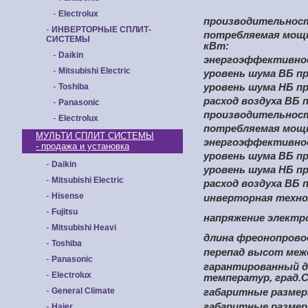
-
Electrolux
производительност
-
ИНВЕРТОРНЫЕ СПЛИТ-
потребляемая мощн
СИСТЕМЫ
кВт:
-
Daikin
энергоэффективнос
-
Mitsubishi Electric
уровень шума ВБ пр
-
Toshiba
уровень шума НБ пр
расход воздуха ВБ п
-
Panasonic
производительност
-
Electrolux
потребляемая мощн
МУЛЬТИ СПЛИТ СИСТЕМЫ
энергоэффективнос
- продажа и установка
уровень шума ВБ пр
-
Daikin
уровень шума НБ пр
-
Mitsubishi Electric
расход воздуха ВБ п
-
Hisense
инверторная техно
-
Fujitsu
напряжение электро
-
Mitsubishi Heavi
длина фреонопровод
-
Toshiba
перепад высот межд
-
Panasonic
гарантированный д
-
Electrolux
температур, град.С
-
General Climate
габаритные размер
-
габаритные размер
Haier