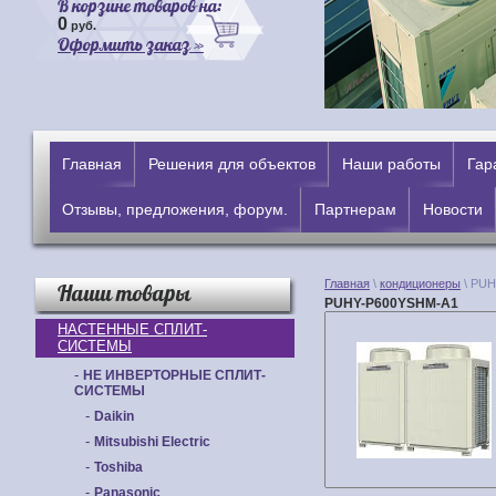
В корзине товаров на:
0
руб.
Оформить заказ »
Главная
Решения для объектов
Наши работы
Гар
Отзывы, предложения, форум.
Партнерам
Новости
Главная
\
кондиционеры
\ PUH
Наши товары
PUHY-P600YSHM-A1
НАСТЕННЫЕ СПЛИТ-
СИСТЕМЫ
-
НЕ ИНВЕРТОРНЫЕ СПЛИТ-
СИСТЕМЫ
-
Daikin
-
Mitsubishi Electric
-
Toshiba
-
Panasonic