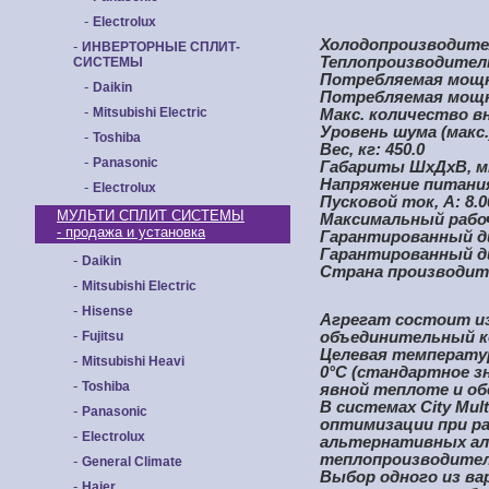
-
Electrolux
Холодопроизводител
-
ИНВЕРТОРНЫЕ СПЛИТ-
Теплопроизводитель
СИСТЕМЫ
Потребляемая мощно
-
Daikin
Потребляемая мощно
-
Mitsubishi Electric
Макс. количество в
Уровень шума (макс.)
-
Toshiba
Вес, кг: 450.0
-
Panasonic
Габариты ШхДхВ, мм
Напряжение питания: 
-
Electrolux
Пусковой ток, А: 8.0
МУЛЬТИ СПЛИТ СИСТЕМЫ
Максимальный рабочи
- продажа и установка
Гарантированный ди
Гарантированный ди
-
Daikin
Страна производит
-
Mitsubishi Electric
-
Hisense
Агрегат состоит из
-
Fujitsu
объединительный к
Целевая температу
-
Mitsubishi Heavi
0°С (стандартное з
-
Toshiba
явной теплоте и о
В системах City Mu
-
Panasonic
оптимизации при ра
-
Electrolux
альтернативных ал
теплопроизводител
-
General Climate
Выбор одного из ва
-
Haier