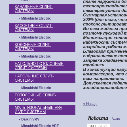
плате наружного бл
теплопроизводитель
КАНАЛЬНЫЕ СПЛИТ-
температурного диа
СИСТЕМЫ
Суммарная установ
-
Mitsubishi Electric
200% (для того, чт
проконсультироват
КАССЕТНЫЕ СПЛИТ-
Во всех моделях п
СИСТЕМЫ
поэтому пусковой т
-
Mitsubishi Electric
Минимизация колич
надежности системы
КОЛОННЫЕ СПЛИТ-
аварийная работа м
СИСТЕМЫ
Благодаря примене
гидравлические по
-
Mitsubishi Electric
заправка хладагент
НАПОЛЬНО-ПОТОЛОЧНЫЕ
тройники.
СПЛИТ-СИСТЕМЫ
В конструкции нару
компрессоров, что 
НАПОЛЬНЫЕ СПЛИТ-
всех направлениях.
СИСТЕМЫ
Допускается подкл
холодопроизводител
-
Mitsubishi Electric
ПОТОЛОЧНЫЕ СПЛИТ-
СИСТЕМЫ
« Назад
МУЛЬТИЗОНАЛЬНЫЕ VRV
И VRF СИСТЕМЫ
Новости
Архив
-
Daikin VRV
-
Mitsubishi Electric VRF
09.10.2025