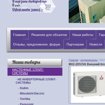
В корзине товаров на:
0
руб.
Оформить заказ »
Главная
Решения для объектов
Наши работы
Гар
Отзывы, предложения, форум.
Партнерам
Новости
Главная
\
кондиционеры
\ MXZ
Наши товары
MXZ-2D53VA Внешний бл
НАСТЕННЫЕ СПЛИТ-
СИСТЕМЫ
-
НЕ ИНВЕРТОРНЫЕ СПЛИТ-
СИСТЕМЫ
-
Daikin
-
Mitsubishi Electric
-
Toshiba
-
Panasonic