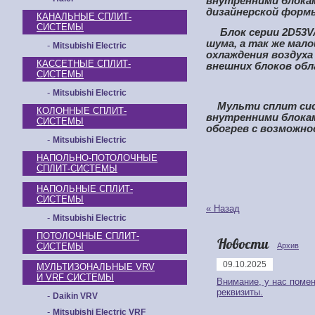
внутренними блока
дизайнерской форм
КАНАЛЬНЫЕ СПЛИТ-
СИСТЕМЫ
Блок серии 2D53VA
шума, а так же мал
-
Mitsubishi Electric
охлаждения воздуха 
КАССЕТНЫЕ СПЛИТ-
внешних блоков обл
СИСТЕМЫ
-
Mitsubishi Electric
Мульти сплит сист
КОЛОННЫЕ СПЛИТ-
внутренними блокам
СИСТЕМЫ
обогрев с возможн
-
Mitsubishi Electric
НАПОЛЬНО-ПОТОЛОЧНЫЕ
СПЛИТ-СИСТЕМЫ
НАПОЛЬНЫЕ СПЛИТ-
СИСТЕМЫ
« Назад
-
Mitsubishi Electric
ПОТОЛОЧНЫЕ СПЛИТ-
Новости
СИСТЕМЫ
Архив
09.10.2025
МУЛЬТИЗОНАЛЬНЫЕ VRV
И VRF СИСТЕМЫ
Внимание, у нас поме
реквизиты.
-
Daikin VRV
-
Mitsubishi Electric VRF