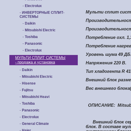
-
Electrolux
Мульти сплит сист
-
ИНВЕРТОРНЫЕ СПЛИТ-
СИСТЕМЫ
Производительность
-
Daikin
Производительност
-
Mitsubishi Electric
-
Toshiba
Потребление охл. 1
-
Panasonic
Потребление нагрев
-
Electrolux
Уровень шума 49 ДБ
МУЛЬТИ СПЛИТ СИСТЕМЫ
- продажа и установка
Напряжения 220 В.
-
Daikin
Тип хладогента R 41
-
Mitsubishi Electric
Внешний блок разме
-
Hisense
Вес внешнего блока(
-
Fujitsu
-
Mitsubishi Heavi
-
Toshiba
ОПИСАНИЕ:
Mitsu
-
Panasonic
-
Electrolux
Внешний блок сери
-
General Climate
блок. В составе м
-
Haier